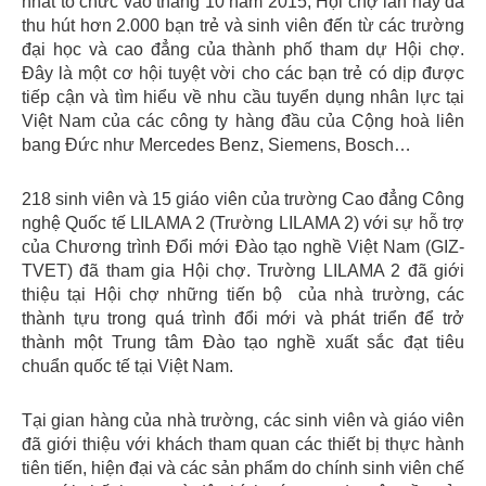
nhất tổ chức vào tháng 10 năm 2015, Hội chợ lần này đã
thu hút hơn 2.000 bạn trẻ và sinh viên đến từ các trường
đại học và cao đẳng của thành phố tham dự Hội chợ.
Đây là một cơ hội tuyệt vời cho các bạn trẻ có dịp được
tiếp cận và tìm hiểu về nhu cầu tuyển dụng nhân lực tại
Việt Nam của các công ty hàng đầu của Cộng hoà liên
bang Đức như Mercedes Benz, Siemens, Bosch…
218 sinh viên và 15 giáo viên của trường Cao đẳng Công
nghệ Quốc tế LILAMA 2 (Trường LILAMA 2) với sự hỗ trợ
của Chương trình Đổi mới Đào tạo nghề Việt Nam (GIZ-
TVET) đã tham gia Hội chợ. Trường LILAMA 2 đã giới
thiệu tại Hội chợ những tiến bộ của nhà trường, các
thành tựu trong quá trình đổi mới và phát triển để trở
thành một Trung tâm Đào tạo nghề xuất sắc đạt tiêu
chuẩn quốc tế tại Việt Nam.
Tại gian hàng của nhà trường, các sinh viên và giáo viên
đã giới thiệu với khách tham quan các thiết bị thực hành
tiên tiến, hiện đại và các sản phẩm do chính sinh viên chế