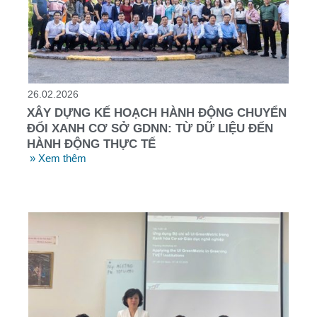
26.02.2026
XÂY DỰNG KẾ HOẠCH HÀNH ĐỘNG CHUYỂN
ĐỔI XANH CƠ SỞ GDNN: TỪ DỮ LIỆU ĐẾN
HÀNH ĐỘNG THỰC TẾ
» Xem thêm