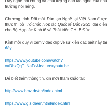
Dạy nghề nói chung và chất lượng đào tạo nghề của nhà
trường nói riêng.
Chương trình Đổi mới Đào tạo Nghề tại Việt Nam được
thực thi bởi
Tổ chức Hợp tác Quốc tế Đức (GIZ)
đại diện
cho Bộ Hợp tác Kinh tế và Phát triển CHLB Đức.
Kính mời quý vị xem video clip về sự kiện đặc biệt này tại
đây:
https://www.youtube.com/watch?
v=DbxQqT_NaFc&feature=youtu.be
Để biết thêm thông tin, xin mời tham khảo tại:
http://www.bmz.de/en/index.html
https://www.giz.de/en/html/index.html