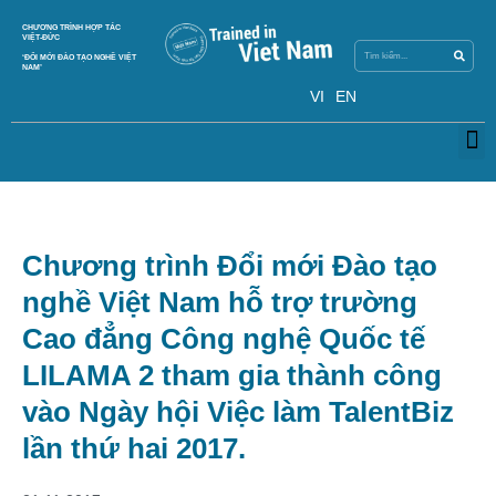
Search
CHƯƠNG TRÌNH HỢP TÁC
Search
VIỆT-ĐỨC
‘ĐỔI MỚI ĐÀO TẠO NGHỀ VIỆT
NAM’
VI
EN
M
Chương trình Đổi mới Đào tạo
nghề Việt Nam hỗ trợ trường
Cao đẳng Công nghệ Quốc tế
LILAMA 2 tham gia thành công
vào Ngày hội Việc làm TalentBiz
lần thứ hai 2017.