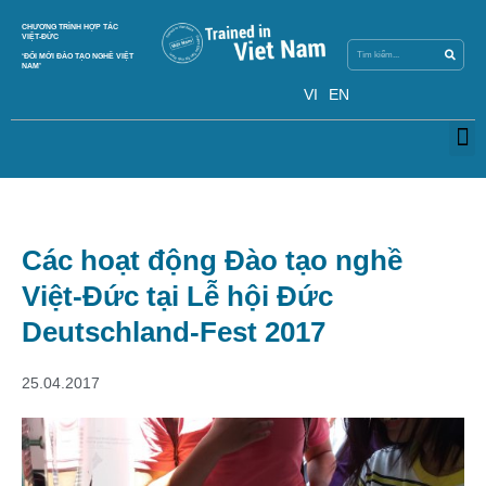
Search
CHƯƠNG TRÌNH HỢP TÁC
Search
VIỆT-ĐỨC
‘ĐỔI MỚI ĐÀO TẠO NGHỀ VIỆT
NAM’
VI
EN
M
Các hoạt động Đào tạo nghề
Việt-Đức tại Lễ hội Đức
Deutschland-Fest 2017
25.04.2017