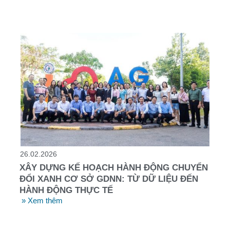
26.02.2026
XÂY DỰNG KẾ HOẠCH HÀNH ĐỘNG CHUYỂN
ĐỔI XANH CƠ SỞ GDNN: TỪ DỮ LIỆU ĐẾN
HÀNH ĐỘNG THỰC TẾ
» Xem thêm