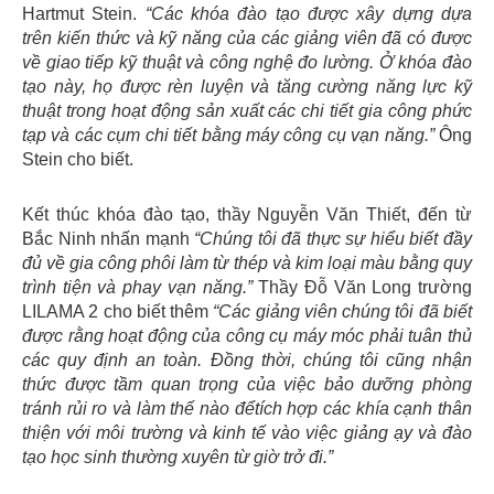
Hartmut Stein.
“Các khóa đào tạo được xây dựng dựa
trên kiến ​​thức và kỹ năng của các giảng viên đã có được
về giao tiếp kỹ thuật và công nghệ đo lường. Ở khóa đào
tạo này, họ được rèn luyện và tăng cường năng lực kỹ
thuật trong hoạt động sản xuất các chi tiết gia công phức
tạp và các cụm chi tiết bằng máy công cụ vạn năng.”
Ông
Stein cho biết.
Kết thúc khóa đào tạo, thầy Nguyễn Văn Thiết, đến từ
Bắc Ninh nhấn mạnh
“Chúng tôi đã thực sự hiểu biết đầy
đủ về gia công phôi làm từ thép và kim loại màu bằng quy
trình tiện và phay vạn năng.”
Thầy Đỗ Văn Long trường
LILAMA 2 cho biết thêm
“Các giảng viên chúng tôi đã biết
được rằng hoạt động của công cụ máy móc phải tuân thủ
các quy định an toàn. Đồng thời, chúng tôi cũng nhận
thức được tầm quan trọng của việc bảo dưỡng phòng
tránh rủi ro và làm thế nào đểtích hợp các khía cạnh thân
thiện với môi trường và kinh tế vào việc giảng ạy và đào
tạo học sinh thường xuyên từ giờ trở đi.”