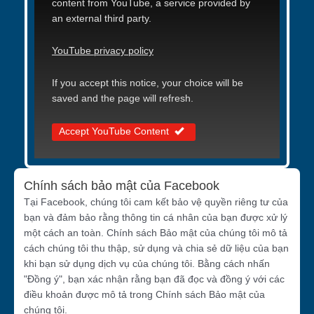
content from YouTube, a service provided by
an external third party.
YouTube privacy policy
If you accept this notice, your choice will be
saved and the page will refresh.
Accept YouTube Content
Chính sách bảo mật của Facebook
Tại Facebook, chúng tôi cam kết bảo vệ quyền riêng tư của
bạn và đảm bảo rằng thông tin cá nhân của bạn được xử lý
một cách an toàn. Chính sách Bảo mật của chúng tôi mô tả
cách chúng tôi thu thập, sử dụng và chia sẻ dữ liệu của bạn
khi bạn sử dụng dịch vụ của chúng tôi. Bằng cách nhấn
"Đồng ý", bạn xác nhận rằng bạn đã đọc và đồng ý với các
điều khoản được mô tả trong Chính sách Bảo mật của
chúng tôi.