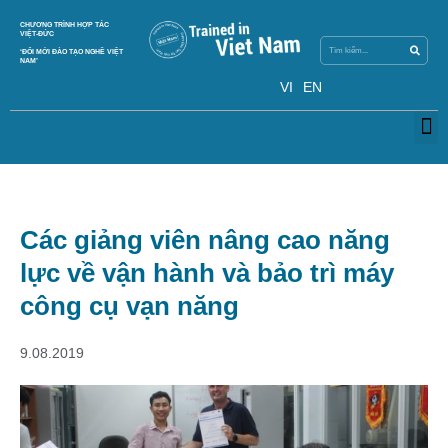
Search
CHƯƠNG TRÌNH HỢP TÁC
Search
VIỆT-ĐỨC
‘ĐỔI MỚI ĐÀO TẠO NGHỀ VIỆT
NAM’
VI
EN
M
Các giảng viên nâng cao năng
lực về vận hành và bảo trì máy
công cụ vạn năng
9.08.2019