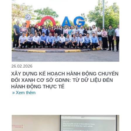
26.02.2026
XÂY DỰNG KẾ HOẠCH HÀNH ĐỘNG CHUYỂN
ĐỔI XANH CƠ SỞ GDNN: TỪ DỮ LIỆU ĐẾN
HÀNH ĐỘNG THỰC TẾ
» Xem thêm