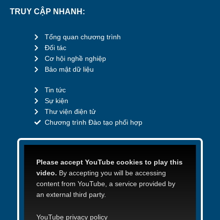
TRUY CẬP NHANH:
Tổng quan chương trình
Đối tác
Cơ hội nghề nghiệp
Bảo mật dữ liệu
Tin tức
Sự kiện
Thư viện điện tử
Chương trình Đào tạo phối hợp
Please accept YouTube cookies to play this
video.
By accepting you will be accessing
content from YouTube, a service provided by
an external third party.
YouTube privacy policy