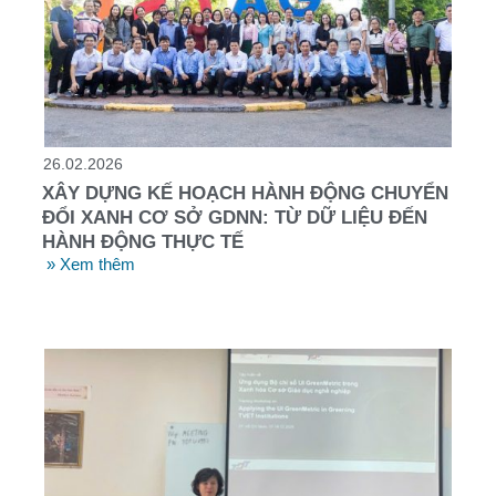
26.02.2026
XÂY DỰNG KẾ HOẠCH HÀNH ĐỘNG CHUYỂN
ĐỔI XANH CƠ SỞ GDNN: TỪ DỮ LIỆU ĐẾN
HÀNH ĐỘNG THỰC TẾ
» Xem thêm