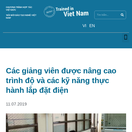
Search
CHƯƠNG TRÌNH HỢP TÁC
Search
VIỆT-ĐỨC
‘ĐỔI MỚI ĐÀO TẠO NGHỀ VIỆT
NAM’
VI
EN
M
Các giảng viên được nâng cao
trình độ và các kỹ năng thực
hành lắp đặt điện
11.07.2019