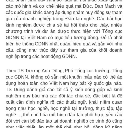
các mô hình và cơ chế hiệu quả mà Đức, Đan Mạch và
các quốc gia khác đang áp dụng nhằm huy động sự tham
gia của doanh nghiệp trong Đào tạo nghề. Các bài học
kinh nghiệm được chia sẻ tại hội thảo cho thấy, nhiều
chương trình và dự án được thực hiện với Tổng cục
GDNN tại Việt Nam có mục tiêu tương đồng. Đó là phát
triển hệ thống GDNN nhất quán, hiệu quả và gắn với nhu
cầu, cũng như thúc đẩy sự tham gia của khối doanh
nghiệp trong các hoạt động GDNN.
Theo TS Trương Anh Dũng, Phó Tổng cục trưởng, Tổng
cục GDNN, không có sẵn một khuôn mẫu nào có thể áp
dụng hoàn toàn cho Việt Nam hay bất kỳ quốc gia nào.
TS Dũng đánh giá cao tất cả ý kiến đóng góp và kinh
nghiệm quý báu mà các đối tác chia sẻ, đặc biệt là đề
xuất cần định nghĩa rõ các thuật ngữ, khái niệm quan
trọng như học nghề, học nghề tại trường, thực tập, tập
nghề…, thể chế hóa mô hình đào tạo phối hợp, yêu cầu
đối với cán bộ đào tạo tại doanh nghiệp có trình độ cũng
như việc thiết lập một thể chế như hội đồng kỹ năng