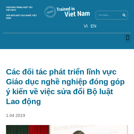
Search
CHƯƠNG TRÌNH HỢP TÁC
Search
VIỆT-ĐỨC
‘ĐỔI MỚI ĐÀO TẠO NGHỀ VIỆT
NAM’
VI
EN
M
Các đối tác phát triển lĩnh vực
Giáo dục nghề nghiệp đóng góp
ý kiến về việc sửa đổi Bộ luật
Lao động
1.04.2019