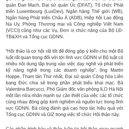
quán Đan Mạch, Đại sứ quán Úc (DFAT), Tổ chức Phát
triển Luxembourg (LuxDev), Ngân hàng Thế giới (WB),
Ngân hàng Phát triển Châu Á (ADB), Hiệp hội Lao động
Na Uy, Phòng Thương mại và Công nghiệp Việt Nam
(VCCI) cũng như các Vụ, Đơn vị chức năng của Bộ LĐ-
TB&XH và Tổng cục GDNN.
“Hội thảo là cơ hội rất tốt để đóng góp ý kiến cho một Bộ
luật rất quan trọng đối với tới lĩnh vực GDNN vì Bộ luật có
nhiều nội dung tập trung vào việc dạy nghề và phát triển
kỹ năng nghề trong các doanh nghiệp”, ông Martin
Hoppe, Tham tán Thứ nhất, Đại sứ quán Cộng hòa Liên
bang Đức chia sẻ trong phần phát biểu khai mạc. Bà
Valentina Barcucci, Phó Giám đốc văn phòng ILO Hà Nội
một lần nữa nhấn mạnh sự cần thiết của việc các tổ chức
cùng nhau đóng góp kinh nghiệm và nguồn lực trong lĩnh
vực GDNN. Bà cũng đánh giá cao hợp tác hiệu quả với
Tổng cục GDNN và GIZ trong việc tổ chức Hội thảo này.
Các phần trình bày và thảo luận tại hội thảo xoay quanh