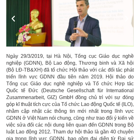
Previous
Next
Ngày 29/3/2019, tại Hà Nội, Tổng cục Giáo dục nghề
nghiệp (GDNN), Bộ Lao động, Thương binh và Xã hội
(Bộ LĐ-TB&XH) đã tổ chức Hội thảo với các đối tác phát
triển lĩnh vực GDNN đầu tiên năm 2019. Hội thảo do
Tổng cục Giáo dục nghề nghiệp và Tổ chức Hợp tác
Quốc tế Đức (Deutsche Gesellschaft für International
Zusammenarbeit, GIZ) GmbH đồng chủ trì với sự đóng
góp kĩ thuật tích cực của Tổ chức Lao động Quốc tế (ILO),
nhằm cập nhật các thông tin mới nhất trong lĩnh vực
GDNN ở Việt Nam nói chung, cũng như trao đổi ý kiến về
việc sửa đổi các nội dung liên quan đến GDNN trong Bộ
luật Lao động 2012. Tham dự hội thảo là gần 40 chuyên
gia trong lĩnh vực GDNN, bao gồm đại diện từ Đại sứ