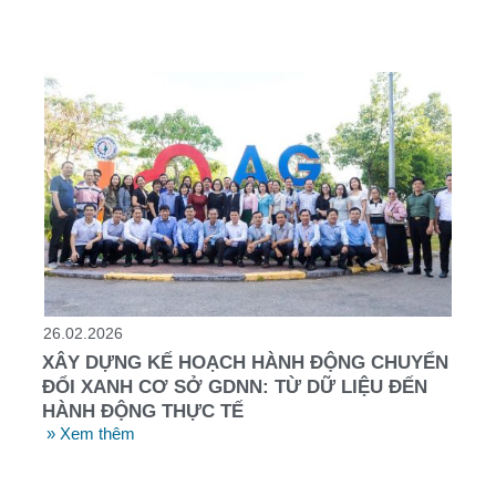
26.02.2026
XÂY DỰNG KẾ HOẠCH HÀNH ĐỘNG CHUYỂN
ĐỔI XANH CƠ SỞ GDNN: TỪ DỮ LIỆU ĐẾN
HÀNH ĐỘNG THỰC TẾ
» Xem thêm