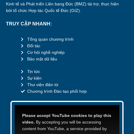
Kinh tế và Phát triển Liên bang Đức (BMZ) tài trợ, thực hiện
bởi tổ chức Hợp tác Quốc tế Đức (GIZ).
TRUY CẬP NHANH:
Tổng quan chương trình
Đối tác
Cơ hội nghề nghiệp
Bảo mật dữ liệu
Tin tức
Sự kiện
Thư viện điện tử
Chương trình Đào tạo phối hợp
Please accept YouTube cookies to play this
video.
By accepting you will be accessing
content from YouTube, a service provided by