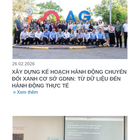
26.02.2026
XÂY DỰNG KẾ HOẠCH HÀNH ĐỘNG CHUYỂN
ĐỔI XANH CƠ SỞ GDNN: TỪ DỮ LIỆU ĐẾN
HÀNH ĐỘNG THỰC TẾ
» Xem thêm