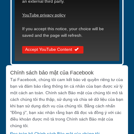
an external third party.
YouTube privacy policy
If you accept this notice, your choice will be
saved and the page will refresh.
Accept YouTube Content
Chính sách bảo mật của Facebook
Tại Facebook, chúng tôi cam kết bảo vệ quyền riêng tư của
bạn và đảm bảo rằng thông tin cá nhân của bạn được xử lý
một cách an toàn. Chính sách Bảo mật của chúng tôi mô tả
cách chúng tôi thu thập, sử dụng và chia sẻ dữ liệu của bạn
khi bạn sử dụng dịch vụ của chúng tôi. Bằng cách nhấn
"Đồng ý", bạn xác nhận rằng bạn đã đọc và đồng ý với các
điều khoản được mô tả trong Chính sách Bảo mật của
chúng tôi.
Đọc toàn bộ Chính sách Bảo mật của chúng tôi