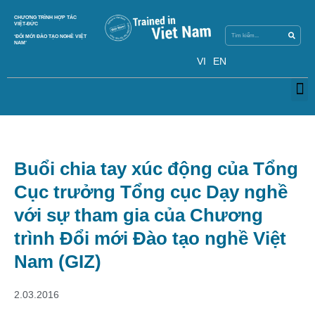
Search
CHƯƠNG TRÌNH HỢP TÁC
Search
VIỆT-ĐỨC
‘ĐỔI MỚI ĐÀO TẠO NGHỀ VIỆT
NAM’
VI
EN
M
Buổi chia tay xúc động của Tổng
Cục trưởng Tổng cục Dạy nghề
với sự tham gia của Chương
trình Đổi mới Đào tạo nghề Việt
Nam (GIZ)
2.03.2016