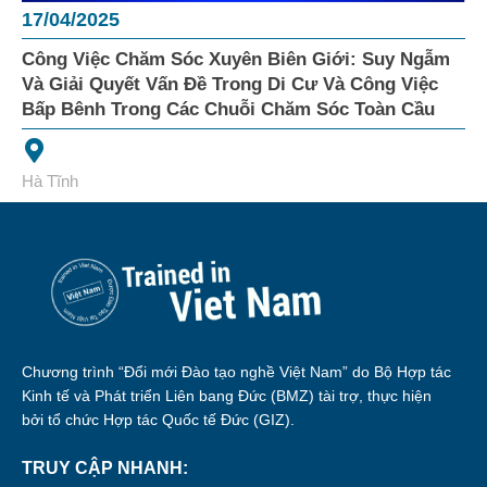
17/04/2025
Công Việc Chăm Sóc Xuyên Biên Giới: Suy Ngẫm
Và Giải Quyết Vấn Đề Trong Di Cư Và Công Việc
Bấp Bênh Trong Các Chuỗi Chăm Sóc Toàn Cầu
Hà Tĩnh
Chương trình “Đổi mới Đào tạo nghề Việt Nam” do Bộ Hợp tác
Kinh tế và Phát triển Liên bang Đức (BMZ) tài trợ, thực hiện
bởi tổ chức Hợp tác Quốc tế Đức (GIZ).
TRUY CẬP NHANH: