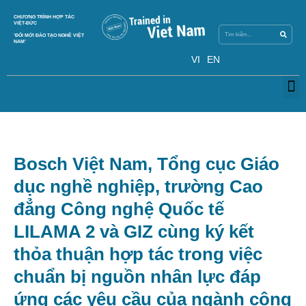
Search
CHƯƠNG TRÌNH HỢP TÁC
Search
VIỆT-ĐỨC
‘ĐỔI MỚI ĐÀO TẠO NGHỀ VIỆT
NAM’
VI
EN
M
Bosch Việt Nam, Tổng cục Giáo
dục nghề nghiệp, trường Cao
đẳng Công nghệ Quốc tế
LILAMA 2 và GIZ cùng ký kết
thỏa thuận hợp tác trong việc
chuẩn bị nguồn nhân lực đáp
ứng các yêu cầu của ngành công