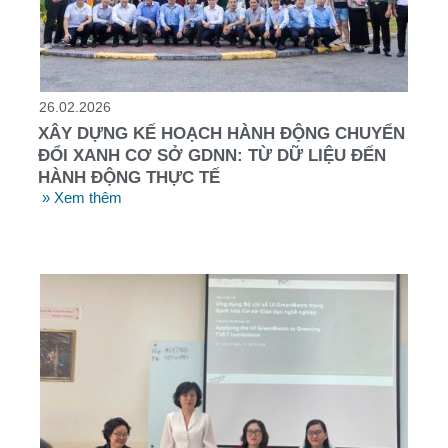
26.02.2026
XÂY DỰNG KẾ HOẠCH HÀNH ĐỘNG CHUYỂN
ĐỔI XANH CƠ SỞ GDNN: TỪ DỮ LIỆU ĐẾN
HÀNH ĐỘNG THỰC TẾ
» Xem thêm