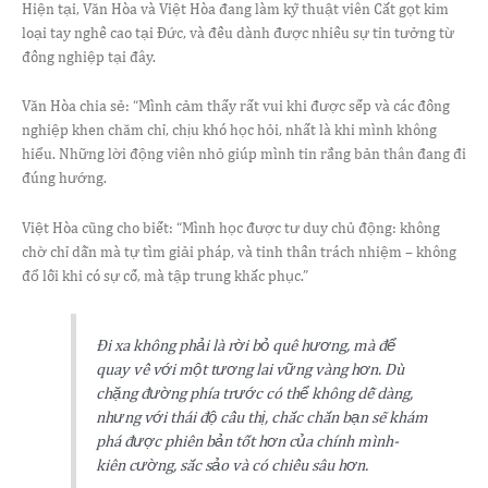
Hiện tại, Văn Hòa và Việt Hòa
đang làm kỹ thuật viên Cắt gọt kim
loại tay nghề cao tại Đức, và đều dành được nhiều sự tin tưởng từ
đồng nghiệp tại đây.
Văn Hòa chia sẻ: “Mình cảm thấy rất vui khi được sếp và các đồng
nghiệp khen chăm chỉ, chịu khó học hỏi, nhất là khi mình không
hiểu. Những lời động viên nhỏ giúp mình tin rằng bản thân đang đi
đúng hướng.
Việt Hòa cũng cho biết: “Mình học được tư duy chủ động: không
chờ chỉ dẫn mà tự tìm giải pháp, và tinh thần trách nhiệm – không
đổ lỗi khi có sự cố, mà tập trung khắc phục.”
Đi xa không phải là rời bỏ quê hương, mà để
quay về với một tương lai
vững vàng hơn. Dù
chặng đường phía trước có thể không dễ dàng,
nhưng với thái độ cầu thị, chắc chắn bạn sẽ khám
phá được phiên bản tốt hơn của chính mình-
kiên cường, sắc sảo và có chiều sâu hơn.