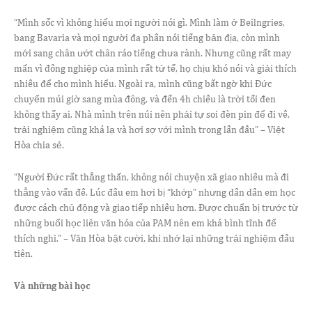
“
Mình sốc vì không hiểu mọi người nói gì. Mình làm ở Beilngries,
bang Bavaria và mọi người đa phần nói tiếng bản địa, còn mình
mới sang chân ướt chân ráo tiếng chưa rành. Nhưng cũng rất may
mắn vì đồng nghiệp của mình rất tử tế, họ chịu khó nói và giải thích
nhiều để cho mình hiểu. Ngoài ra, mình cũng bất ngờ khi Đức
chuyển múi giờ sang mùa đông, và đến 4h chiều là trời tối đen
không thấy ai. Nhà mình trên núi nên phải tự soi đèn pin để đi về,
trải nghiệm cũng khá lạ và hơi sợ với mình trong lần đầu” – Việt
Hòa chia sẻ.
“
Người Đức rất thẳng thắn, không nói chuyện xã giao nhiều mà đi
thẳng vào vấn đề. Lúc đầu em hơi bị “khớp” nhưng dần dần em học
được cách chủ động và giao tiếp nhiều hơn. Được chuẩn bị trước từ
những buổi học liên văn hóa của PAM nên em khá bình tĩnh để
thích nghi.” – Văn Hòa bật cười, khi nhớ lại những trải nghiệm đầu
tiên.
Và những bài học