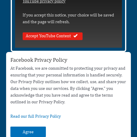
YouTube privacy policy
If you accept this notice, your choice will be saved
and the page will refresh.
Accept YouTube Content
Facebook Privacy Policy
At Facebook, we are committed to protecting your privacy and
ensuring that your personal information is handled securely.
Our Privacy Policy outlines how we collect, use, and share your
data when you use our services. By clicking "Agree," you
acknowledge that you have read and agree to the terms
outlined in our Privacy Policy.
Read our full Privacy Policy
Agree