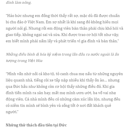
đình làm nông
.
“Háo hức nhưng em đồng thời thấy rất sợ, mặc dù đã được chuẩn
bị chu đáo ở Việt Nam. Em sợ nhất là khi sang đó không hiểu mọi
người nói gì. Nhưng rồi em động viên bản thân phải chịu khó hỏi và
giao tiếp, không ngại sai và sửa. Khi được trao cơ hội tốt như vậy,
em biết mình phải nắm lấy và phát triển vì gia đình và bản thân.”
Những điều bình dị hóa kỷ niệm trong lần đầu ra nước ngoài là ấn
tượng trong Việt Hòa
“Mình vẫn nhớ nồi cá kho tộ, tô canh chua mẹ nấu từ những nguyên
liệu quanh nhà, tiếng còi xe tấp nập nhiều khi thấy ồn ào… nhưng
qua Đức hầu như không còn cơ hội thấy những điều đó. Khi gia
đình tiễn mình ra sân bay, mắt mẹ mình ươn ướt, ba vỗ vai nhẹ
động viên. Cả nhà mình đều có những cảm xúc lẫn lộn, nhưng đều
có niềm tin mình sẽ bình yên và sống tốt ở nơi đất khách quê
người.”
Những thử thách đầu tiên tại Đức