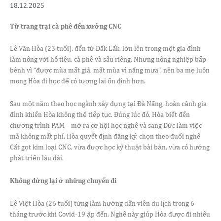
18.12.2025
Từ trang trại cà phê đến xưởng CNC
Lê Văn Hòa (23 tuổi), đến từ Đắk Lắk, lớn lên trong một gia đình
làm nông với hồ tiêu, cà phê và sầu riêng. Nhưng nông nghiệp bấp
bênh vì “được mùa mất giá, mất mùa vì nắng mưa”, nên ba mẹ luôn
mong Hòa đi học để có tương lai ổn định hơn.
Sau một năm theo học ngành xây dựng tại Đà Nẵng, hoàn cảnh gia
đình khiến Hòa không thể tiếp tục. Đúng lúc đó, Hòa biết đến
chương trình PAM – mở ra cơ hội học nghề và sang Đức làm việc
mà không mất phí. Hòa quyết định đăng ký, chọn theo đuổi nghề
Cắt gọt kim loại CNC, vừa được học kỹ thuật bài bản, vừa có hướng
phát triển lâu dài.
Không dừng lại ở những chuyến đi
Lê Việt Hòa (26 tuổi) từng làm hướng dẫn viên du lịch trong 6
tháng trước khi Covid-19 ập đến. Nghề này giúp Hòa được đi nhiều