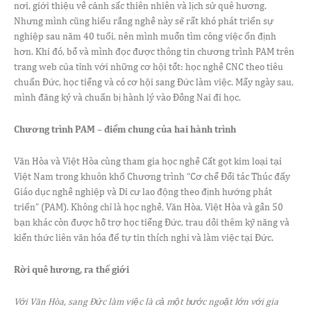
nơi, giới thiệu về cảnh sắc thiên nhiên và lịch sử quê hương.
Nhưng mình cũng hiểu rằng nghề này sẽ rất khó phát triển sự
nghiệp sau năm 40 tuổi, nên mình muốn tìm công việc ổn định
hơn. Khi đó, bố và mình đọc được thông tin chương trình PAM trên
trang web của tỉnh với những cơ hội tốt: học nghề CNC theo tiêu
chuẩn Đức, học tiếng và có cơ hội sang Đức làm việc. Mấy ngày sau,
mình đăng ký và chuẩn bị hành lý vào Đồng Nai đi học.
Chương trình PAM – điểm chung của hai hành trình
Văn Hòa và Việt Hòa cùng tham gia học nghề Cắt gọt kim loại tại
Việt Nam trong khuôn khổ Chương trình “Cơ chế Đối tác Thúc đẩy
Giáo dục nghề nghiệp và Di cư lao động theo định hướng phát
triển” (PAM). Không chỉ là học nghề, Văn Hòa, Việt Hòa và gần 50
bạn khác còn được hỗ trợ học tiếng Đức, trau dồi thêm kỹ năng và
kiến thức liên văn hóa để tự tin thích nghi và làm việc tại Đức.
Rời quê hương, ra thế giới
Với Văn Hòa, sang Đức làm việc là cả một bước ngoặt lớn với gia