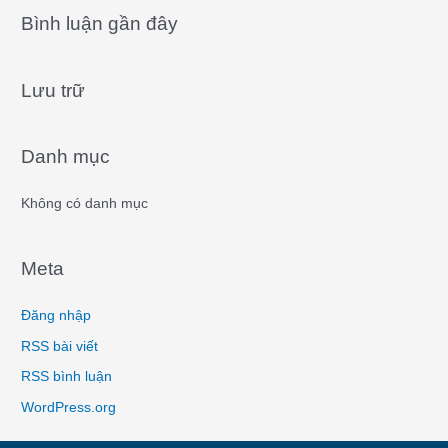
a
Bình luận gần đây
r
c
Lưu trữ
h
f
o
Danh mục
r
:
Không có danh mục
Meta
Đăng nhập
RSS bài viết
RSS bình luận
WordPress.org