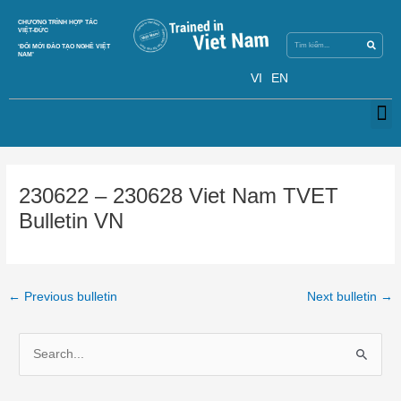
Skip
Search
CHƯƠNG TRÌNH HỢP TÁC
Search
to
VIỆT-ĐỨC
content
‘ĐỔI MỚI ĐÀO TẠO NGHỀ VIỆT
NAM’
VI
EN
M
Post
navigation
230622 – 230628 Viet Nam TVET
Bulletin VN
←
Previous bulletin
Next bulletin
→
S
e