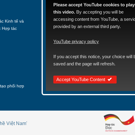
Please accept YouTube cookies to play
this video.
By accepting you will be
accessing content from YouTube, a servi
c Kinh tế và
provided by an external third party.
c Hợp tác
YouTube privacy policy
If you accept this notice, your choice will 
saved and the page will refresh.
Accept YouTube Content
tạo phối hợp
hề Việt Nam'