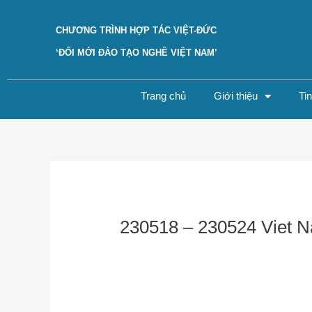
Skip
to
CHƯƠNG TRÌNH HỢP TÁC VIỆT-ĐỨC
content
‘ĐỔI MỚI ĐÀO TẠO NGHỀ VIỆT NAM’
Trang chủ
Giới thiệu
Ti
Post
navigation
230518 – 230524 Viet 