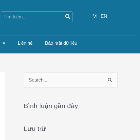
Search
Search
VI
EN
Liên hệ
Bảo mật dữ liệu
S
e
a
Bình luận gần đây
r
c
Lưu trữ
h
f