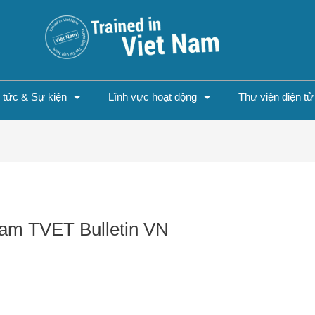
n tức & Sự kiện
Lĩnh vực hoạt động
Thư viện điện tử
Nam TVET Bulletin VN