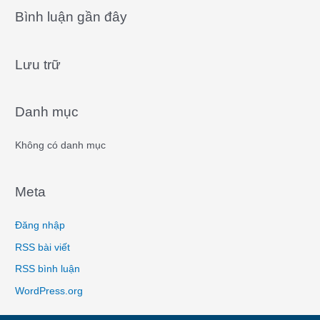
a
Bình luận gần đây
r
c
Lưu trữ
h
f
o
Danh mục
r
:
Không có danh mục
Meta
Đăng nhập
RSS bài viết
RSS bình luận
WordPress.org