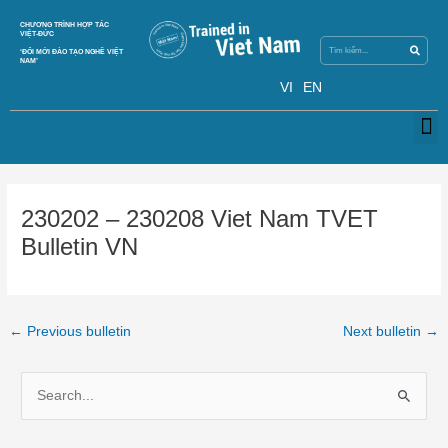
Skip
Search
CHƯƠNG TRÌNH HỢP TÁC
Search
to
VIỆT-ĐỨC
content
‘ĐỔI MỚI ĐÀO TẠO NGHỀ VIỆT
NAM’
VI
EN
M
Post
navigation
230202 – 230208 Viet Nam TVET
Bulletin VN
←
Previous bulletin
Next bulletin
→
S
e