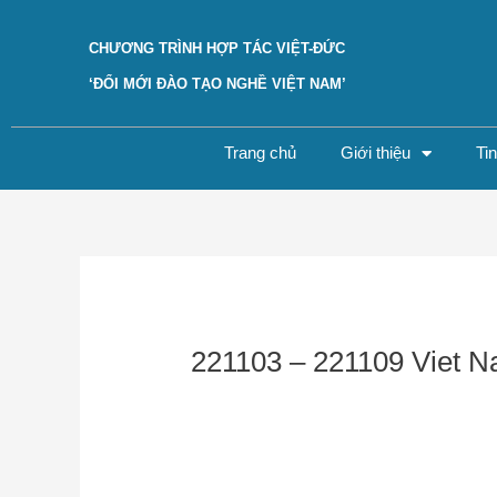
Skip
to
CHƯƠNG TRÌNH HỢP TÁC VIỆT-ĐỨC
content
‘ĐỔI MỚI ĐÀO TẠO NGHỀ VIỆT NAM’
Trang chủ
Giới thiệu
Ti
Post
navigation
221103 – 221109 Viet N