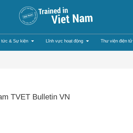
n tức & Sự kiện
Lĩnh vực hoạt động
Thư viện điện tử
am TVET Bulletin VN