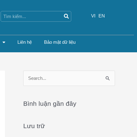
Search
Search
VI
EN
Liên hệ
Bảo mật dữ liệu
S
e
a
Bình luận gần đây
r
c
Lưu trữ
h
f