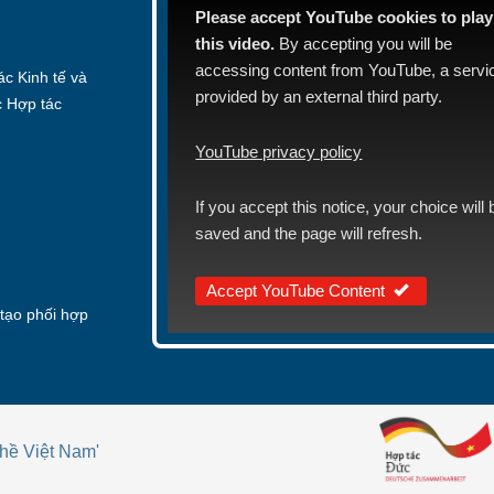
Please accept YouTube cookies to play
this video.
By accepting you will be
accessing content from YouTube, a servi
c Kinh tế và
provided by an external third party.
c Hợp tác
YouTube privacy policy
If you accept this notice, your choice will 
saved and the page will refresh.
Accept YouTube Content
tạo phối hợp
hề Việt Nam'