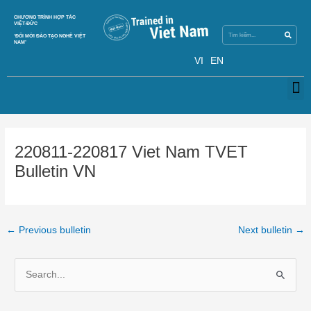
Skip
Search
CHƯƠNG TRÌNH HỢP TÁC
Search
to
VIỆT-ĐỨC
content
‘ĐỔI MỚI ĐÀO TẠO NGHỀ VIỆT
NAM’
VI
EN
M
Post
navigation
220811-220817 Viet Nam TVET
Bulletin VN
←
Previous bulletin
Next bulletin
→
S
e