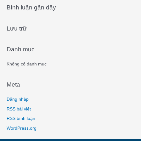
a
Bình luận gần đây
r
c
Lưu trữ
h
f
o
Danh mục
r
:
Không có danh mục
Meta
Đăng nhập
RSS bài viết
RSS bình luận
WordPress.org