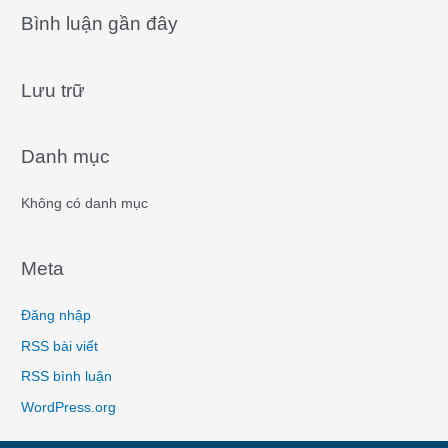
a
Bình luận gần đây
r
c
Lưu trữ
h
f
o
Danh mục
r
:
Không có danh mục
Meta
Đăng nhập
RSS bài viết
RSS bình luận
WordPress.org