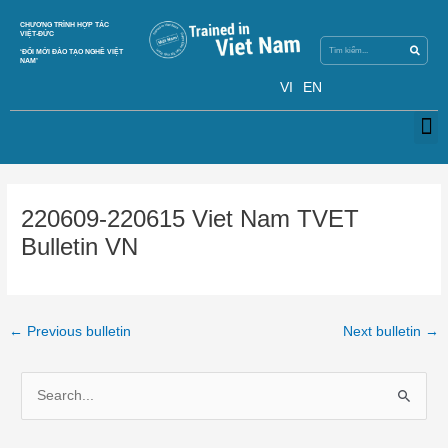
Skip
Search
CHƯƠNG TRÌNH HỢP TÁC
Search
to
VIỆT-ĐỨC
content
‘ĐỔI MỚI ĐÀO TẠO NGHỀ VIỆT
NAM’
VI
EN
M
Post
navigation
220609-220615 Viet Nam TVET
Bulletin VN
←
Previous bulletin
Next bulletin
→
S
e