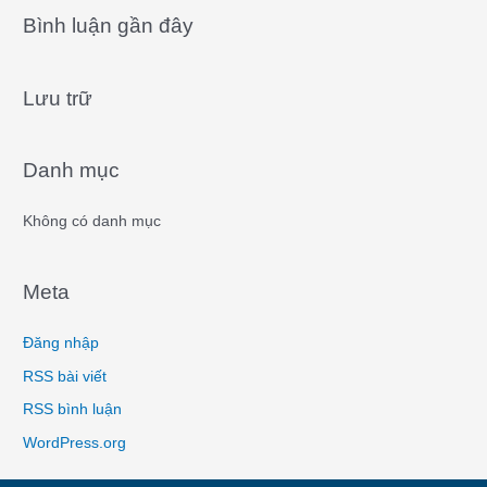
a
Bình luận gần đây
r
c
Lưu trữ
h
f
o
Danh mục
r
:
Không có danh mục
Meta
Đăng nhập
RSS bài viết
RSS bình luận
WordPress.org