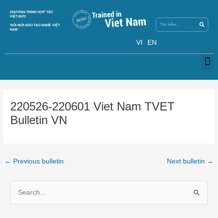
Skip
Search
CHƯƠNG TRÌNH HỢP TÁC
Search
to
VIỆT-ĐỨC
content
‘ĐỔI MỚI ĐÀO TẠO NGHỀ VIỆT
NAM’
VI
EN
M
Post
navigation
220526-220601 Viet Nam TVET
Bulletin VN
←
Previous bulletin
Next bulletin
→
S
e