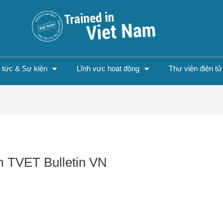
n tức & Sự kiện
Lĩnh vực hoạt động
Thư viện điện tử
m TVET Bulletin VN