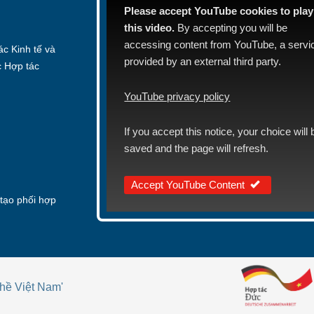
Please accept YouTube cookies to play
this video.
By accepting you will be
accessing content from YouTube, a servi
c Kinh tế và
provided by an external third party.
c Hợp tác
YouTube privacy policy
If you accept this notice, your choice will 
saved and the page will refresh.
Accept YouTube Content
tạo phối hợp
hề Việt Nam'