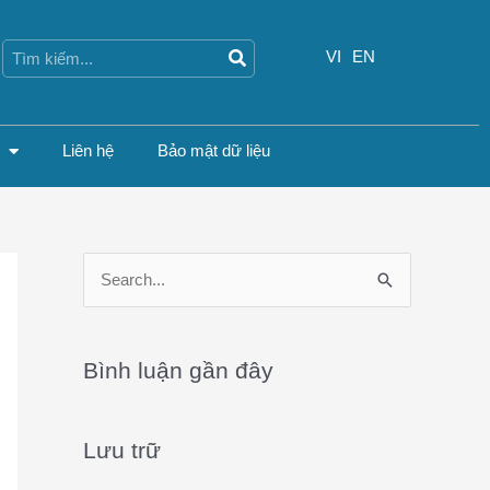
Search
Search
VI
EN
Liên hệ
Bảo mật dữ liệu
S
e
a
Bình luận gần đây
r
c
Lưu trữ
h
f