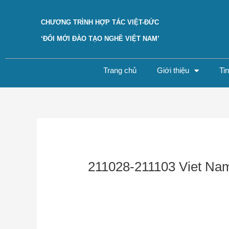
Skip
to
CHƯƠNG TRÌNH HỢP TÁC VIỆT-ĐỨC
content
‘ĐỔI MỚI ĐÀO TẠO NGHỀ VIỆT NAM’
Trang chủ
Giới thiệu
Ti
Post
navigation
211028-211103 Viet Na