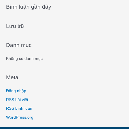
a
Bình luận gần đây
r
c
Lưu trữ
h
f
o
Danh mục
r
:
Không có danh mục
Meta
Đăng nhập
RSS bài viết
RSS bình luận
WordPress.org