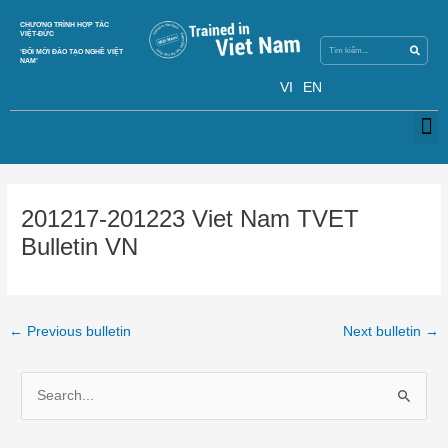
Skip
Search
CHƯƠNG TRÌNH HỢP TÁC
Search
to
VIỆT-ĐỨC
content
‘ĐỔI MỚI ĐÀO TẠO NGHỀ VIỆT
NAM’
VI
EN
M
Post
navigation
201217-201223 Viet Nam TVET
Bulletin VN
←
Previous bulletin
Next bulletin
→
S
e