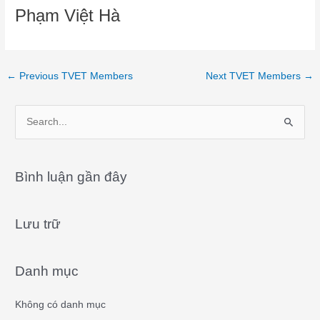
Phạm Việt Hà
←
Previous TVET Members
Next TVET Members
→
S
e
a
Bình luận gần đây
r
c
Lưu trữ
h
f
o
Danh mục
r
:
Không có danh mục