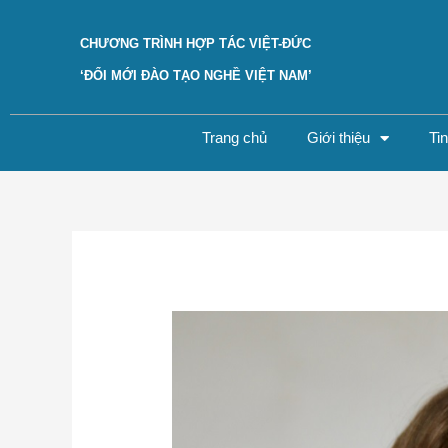
Skip
to
CHƯƠNG TRÌNH HỢP TÁC VIỆT-ĐỨC
content
‘ĐỔI MỚI ĐÀO TẠO NGHỀ VIỆT NAM’
Trang chủ
Giới thiệu
Ti
Post
navigation