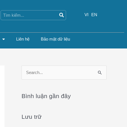
Search
Search
VI
EN
Liên hệ
Bảo mật dữ liệu
S
e
a
Bình luận gần đây
r
c
Lưu trữ
h
f