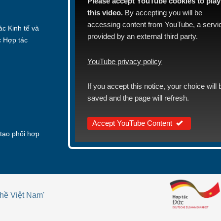
Please accept YouTube cookies to play
this video.
By accepting you will be
accessing content from YouTube, a servi
c Kinh tế và
provided by an external third party.
c Hợp tác
YouTube privacy policy
If you accept this notice, your choice will 
saved and the page will refresh.
Accept YouTube Content
tạo phối hợp
hề Việt Nam'