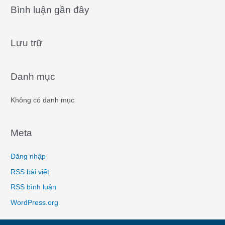
a
Bình luận gần đây
r
c
Lưu trữ
h
f
o
Danh mục
r
:
Không có danh mục
Meta
Đăng nhập
RSS bài viết
RSS bình luận
WordPress.org