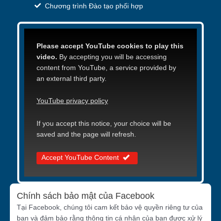
Chương trình Đào tạo phối hợp
Please accept YouTube cookies to play this
video.
By accepting you will be accessing
content from YouTube, a service provided by
an external third party.
YouTube privacy policy
If you accept this notice, your choice will be
saved and the page will refresh.
Accept YouTube Content
Chính sách bảo mật của Facebook
Tại Facebook, chúng tôi cam kết bảo vệ quyền riêng tư của
bạn và đảm bảo rằng thông tin cá nhân của bạn được xử lý