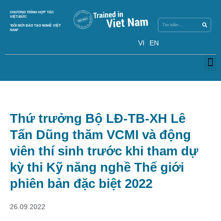
Skip
Search
CHƯƠNG TRÌNH HỢP TÁC
Search
to
VIỆT-ĐỨC
content
‘ĐỔI MỚI ĐÀO TẠO NGHỀ VIỆT
NAM’
VI
EN
M
Thứ trưởng Bộ LĐ-TB-XH Lê
Tấn Dũng thăm VCMI và động
viên thí sinh trước khi tham dự
kỳ thi Kỹ năng nghề Thế giới
phiên bản đặc biệt 2022
26.09.2022