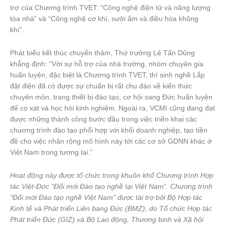
trợ của Chương trình TVET: “Công nghệ điện tử và năng lượng
tòa nhà” và “Công nghệ cơ khí, sưởi ấm và điều hòa không
khí”.
Phát biểu kết thúc chuyến thăm, Thứ trưởng Lê Tấn Dũng
khẳng định: “Với sự hỗ trợ của nhà trường, nhóm chuyên gia
huấn luyện, đặc biệt là Chương trình TVET, thí sinh nghề Lắp
đặt điện đã có được sự chuẩn bị rất chu đáo về kiến thức
chuyên môn, trang thiết bị đào tạo, cơ hội sang Đức huấn luyện
để cọ xát và học hỏi kinh nghiệm. Ngoài ra, VCMI cũng đang đạt
được những thành công bước đầu trong việc triển khai các
chương trình đào tạo phối hợp với khối doanh nghiệp, tạo tiền
đề cho việc nhân rộng mô hình này tới các cơ sở GDNN khác ở
Việt Nam trong tương lai.”
Hoạt động này được tổ chức trong khuôn khổ Chương trình Hợp
tác Việt-Đức “Đổi mới Đào tạo nghề tại Việt Nam”. Chương trình
“Đổi mới Đào tạo nghề Việt Nam” được tài trợ bởi Bộ Hợp tác
Kinh tế và Phát triển Liên bang Đức (BMZ), do Tổ chức Hợp tác
Phát triển Đức (GIZ) và Bộ Lao động, Thương binh và Xã hội