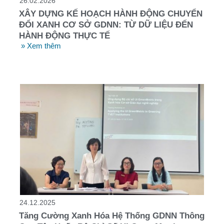
26.02.2026
XÂY DỰNG KẾ HOẠCH HÀNH ĐỘNG CHUYỂN
ĐỔI XANH CƠ SỞ GDNN: TỪ DỮ LIỆU ĐẾN
HÀNH ĐỘNG THỰC TẾ
» Xem thêm
24.12.2025
Tăng Cường Xanh Hóa Hệ Thống GDNN Thông