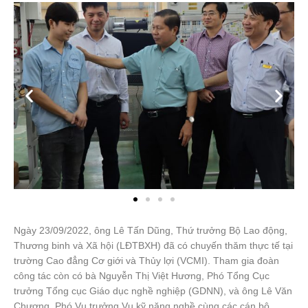
Ngày 23/09/2022, ông Lê Tấn Dũng, Thứ trưởng Bộ Lao động,
Thương binh và Xã hội (LĐTBXH) đã có chuyến thăm thực tế tại
trường Cao đẳng Cơ giới và Thủy lợi (VCMI). Tham gia đoàn
công tác còn có bà Nguyễn Thị Việt Hương, Phó Tổng Cục
trưởng Tổng cục Giáo dục nghề nghiệp (GDNN), và ông Lê Văn
Chương, Phó Vụ trưởng Vụ kỹ năng nghề cùng các cán bộ,