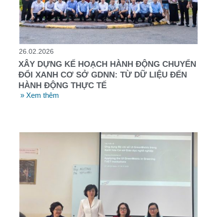
26.02.2026
XÂY DỰNG KẾ HOẠCH HÀNH ĐỘNG CHUYỂN
ĐỔI XANH CƠ SỞ GDNN: TỪ DỮ LIỆU ĐẾN
HÀNH ĐỘNG THỰC TẾ
» Xem thêm