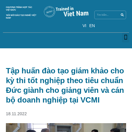
Skip
Search
CHƯƠNG TRÌNH HỢP TÁC
Search
to
VIỆT-ĐỨC
content
‘ĐỔI MỚI ĐÀO TẠO NGHỀ VIỆT
NAM’
VI
EN
M
Tập huấn đào tạo giám khảo cho
kỳ thi tốt nghiệp theo tiêu chuẩn
Đức giành cho giảng viên và cán
bộ doanh nghiệp tại VCMI
18.11.2022