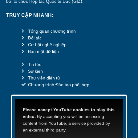
bởi tổ chức Hợp tác Quốc tế Đức (GIZ).
TRUY CẬP NHANH:
Tổng quan chương trình
Đối tác
Cơ hội nghề nghiệp
Bảo mật dữ liệu
Tin tức
Sự kiện
Thư viện điện tử
Chương trình Đào tạo phối hợp
Please accept YouTube cookies to play this
video.
By accepting you will be accessing
content from YouTube, a service provided by
an external third party.