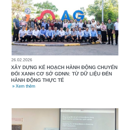
26.02.2026
XÂY DỰNG KẾ HOẠCH HÀNH ĐỘNG CHUYỂN
ĐỔI XANH CƠ SỞ GDNN: TỪ DỮ LIỆU ĐẾN
HÀNH ĐỘNG THỰC TẾ
» Xem thêm