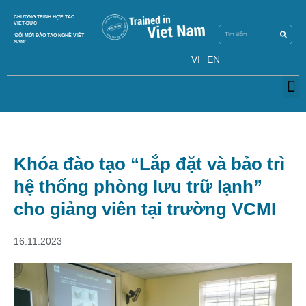
Skip
Search
CHƯƠNG TRÌNH HỢP TÁC
Search
to
VIỆT-ĐỨC
content
‘ĐỔI MỚI ĐÀO TẠO NGHỀ VIỆT
NAM’
VI
EN
M
Khóa đào tạo “Lắp đặt và bảo trì
hệ thống phòng lưu trữ lạnh”
cho giảng viên tại trường VCMI
16.11.2023